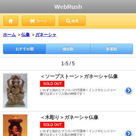
WebRush
カート
検索
ホーム
＞
仏像
＞
ガネーシャ
おすすめ順
価格順
新着順
1-5 / 5
＜ソープストーン＞ガネーシャ仏像
SOLD OUT
いわずと知れたマジスパの守護神！インドやヒンドゥー
圏ではダントツ人気の神様です！
＜木彫り＞ガネーシャ仏像
SOLD OUT
いわずと知れたマジスパの守護神！インドやヒンドゥー
圏ではダントツ人気の神様です！