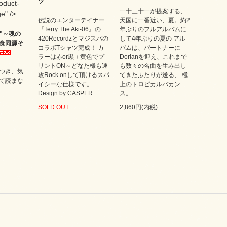
ツ
roduct-
一十三十一が提案する、
e" />
伝説のエンターテイナー
天国に一番近い、夏。約2
『Terry The Aki-06』の
年ぶりのフルアルバムに
CE"～魂の
420Recordzとマジスパの
して4年ぶりの夏の アル
食同源そ
コラボTシャツ完成！ カ
バムは、パートナーに
ラーは赤or黒＋黄色でプ
Dorianを迎え、これまで
リントON～どなた様も速
も数々の名曲を生み出し
つき、気
攻Rock onして頂けるスパ
てきたふたりが送る、 極
て読まな
イシーな仕様です。
上のトロピカルバカン
Design by CASPER
ス。
SOLD OUT
2,860円(内税)