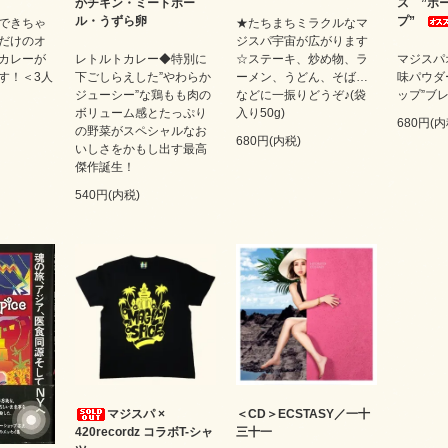
かチキン・ミートボー
ス ”ホ
ル・うずら卵
プ”
できちゃ
★たちまちミラクルなマ
だけのオ
ジスパ宇宙が広がります
カレーが
レトルトカレー◆特別に
☆ステーキ、炒め物、ラ
マジスパ
す！＜3人
下ごしらえした”やわらか
ーメン、うどん、そば…
味パウダ
ジューシー”な鶏もも肉の
などに一振りどうぞ♪(袋
ップ”ブレ
ボリューム感とたっぷり
入り50g)
680円(内
の野菜がスペシャルなお
680円(内税)
いしさをかもし出す最高
傑作誕生！
540円(内税)
マジスパ ×
＜CD＞ECSTASY／一十
420recordz コラボT-シャ
三十一