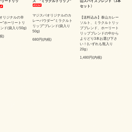
ーリートリッ
ス ”ミラクルトリップ”
山スパイスブレンド〈3本
セット〉
マジスパオリジナルのカ
オリジナルの辛
【送料込み】泰山カレー
レーパウダー”ミラクルト
ー”ホーリートリ
ソルト、ミラクルトリッ
リップ”ブレンド(袋入り
ンド(袋入り50g)
プブレンド、ホーリート
50g)
リップブレンドの中から
税)
よりどり3本お選び下さ
680円(内税)
い！(いずれも瓶入り
20g）
1,480円(内税)