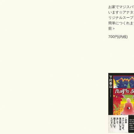
お家でマジスパ
います☆アナタ
リジナルスープ
簡単につくれま
前＞
700円(内税)