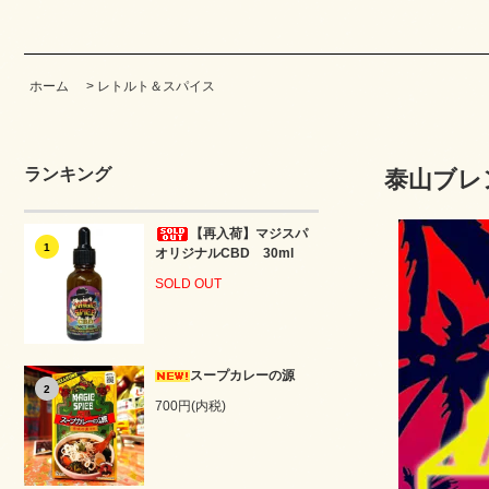
ホーム
>
レトルト＆スパイス
ランキング
泰山ブレ
【再入荷】マジスパ
1
オリジナルCBD 30ml
SOLD OUT
スープカレーの源
2
700円(内税)