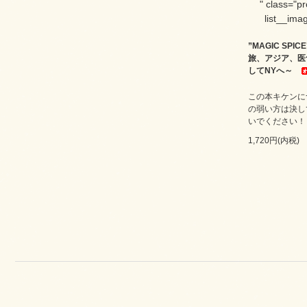
" class="p
list__imag
”MAGIC SPI
旅、アジア、医
してNYへ～
この本キケンに
の弱い方は決し
いでください！
1,720円(内税)