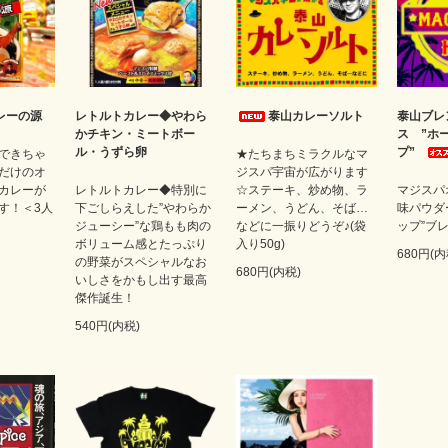
レーの源
レトルトカレー◆やわら
泰山カレーソルト
泰山ブレ
かチキン・ミートボー
ス ”ホ
ル・うずら卵
プ”
できちゃ
★たちまちミラクルなマ
だけのオ
ジスパ宇宙が広がります
カレーが
レトルトカレー◆特別に
☆ステーキ、炒め物、ラ
マジスパ
す！＜3人
下ごしらえした”やわらか
ーメン、うどん、そば…
味パウダ
ジューシー”な鶏もも肉の
などに一振りどうぞ♪(袋
ップ”ブレ
ボリューム感とたっぷり
入り50g)
680円(内
の野菜がスペシャルなお
680円(内税)
いしさをかもし出す最高
傑作誕生！
540円(内税)