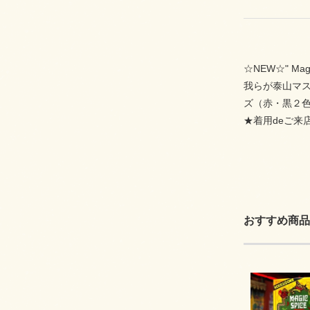
☆NEW☆" Magis
我らが泰山マ
ズ（赤・黒２
★着用deご来
おすすめ商品