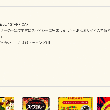
pa " STAFF CAP!!!
スターの一筆で非常にスパイシーに完成しました～あんまりイイので急
色）
店のかたに…おまけトッピング付〼