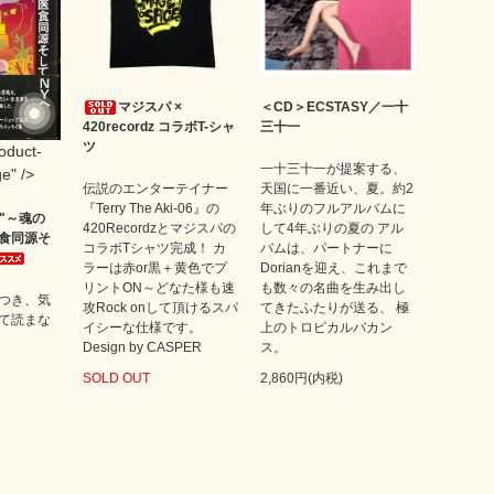
マジスパ ×
＜CD＞ECSTASY／一十
420recordz コラボT-シャ
三十一
ツ
roduct-
一十三十一が提案する、
e" />
伝説のエンターテイナー
天国に一番近い、夏。約2
『Terry The Aki-06』の
年ぶりのフルアルバムに
CE"～魂の
420Recordzとマジスパの
して4年ぶりの夏の アル
食同源そ
コラボTシャツ完成！ カ
バムは、パートナーに
ラーは赤or黒＋黄色でプ
Dorianを迎え、これまで
リントON～どなた様も速
も数々の名曲を生み出し
つき、気
攻Rock onして頂けるスパ
てきたふたりが送る、 極
て読まな
イシーな仕様です。
上のトロピカルバカン
Design by CASPER
ス。
SOLD OUT
2,860円(内税)