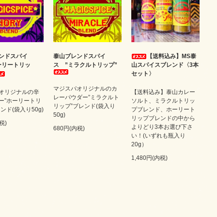
ンドスパイ
泰山ブレンドスパイ
【送料込み】MS泰
ーリートリッ
ス ”ミラクルトリップ”
山スパイスブレンド〈3本
セット〉
マジスパオリジナルのカ
オリジナルの辛
【送料込み】泰山カレー
レーパウダー”ミラクルト
ー”ホーリートリ
ソルト、ミラクルトリッ
リップ”ブレンド(袋入り
ンド(袋入り50g)
プブレンド、ホーリート
50g)
リップブレンドの中から
税)
よりどり3本お選び下さ
680円(内税)
い！(いずれも瓶入り
20g）
1,480円(内税)