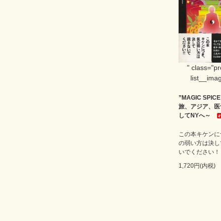
" class="p
list__imag
”MAGIC SPI
旅、アジア、医
してNYへ～
この本キケンに
の弱い方は決し
いでください！
1,720円(内税)