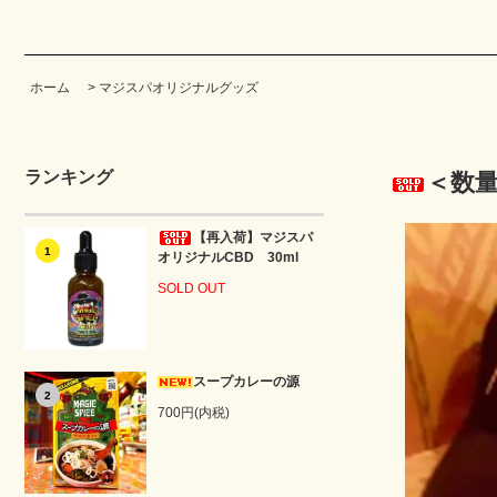
ホーム
>
マジスパオリジナルグッズ
ランキング
＜数量
【再入荷】マジスパ
1
オリジナルCBD 30ml
SOLD OUT
スープカレーの源
2
700円(内税)