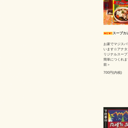
スープカ
お家でマジスパ
います☆アナタ
リジナルスープ
簡単につくれま
前＞
700円(内税)