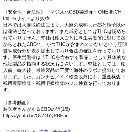
《安全性・合法性》 マジスパCBD製造元・ONE-INCH
Ltd. ※サイトより抜粋
日本では大麻取締法により、大麻の成熟した茎と種子以外
は違法となっております。また成分としてはTHCは認めら
れておりません。弊社は輸入ごとに厚生労働省に対して茎
からとれたCBDで、かつTHCが含まれていないという証明
書や成分分析表を提出しており合法の確認を行っておりま
す。厚生労働省は「THCを含有する製品」として具体的な
他社製品を指摘する状況もございます。弊社としては、輸
入前、輸入後、最終製品の三度で海外のラボに提出してお
ります。また、カンナビノイド検査以外にも、重金検査・
残留農薬検査・残留溶媒検査のフル検査を行っておりま
す。
《参考動画》
お医者さんがするCBDの話(1/6)
https://youtu.be/OvZOYyPBEao
この商品について問い合わせる