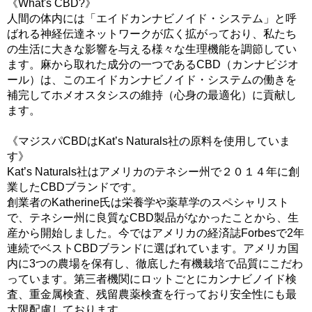
《What's CBD?》
人間の体内には「エイドカンナビノイド・システム」と呼
ばれる神経伝達ネットワークが広く拡がっており、私たち
の生活に大きな影響を与える様々な生理機能を調節してい
ます。麻から取れた成分の一つであるCBD（カンナビジオ
ール）は、このエイドカンナビノイド・システムの働きを
補完してホメオスタシスの維持（心身の最適化）に貢献し
ます。
《マジスパCBDはKat’s Naturals社の原料を使用していま
す》
Kat’s Naturals社はアメリカのテネシー州で２０１４年に創
業したCBDブランドです。
創業者のKatherine氏は栄養学や薬草学のスペシャリスト
で、テネシー州に良質なCBD製品がなかったことから、生
産から開始しました。今ではアメリカの経済誌Forbesで2年
連続でベストCBDブランドに選ばれています。アメリカ国
内に3つの農場を保有し、徹底した有機栽培で品質にこだわ
っています。第三者機関にロットごとにカンナビノイド検
査、重金属検査、残留農薬検査を行っており安全性にも最
大限配慮しております。