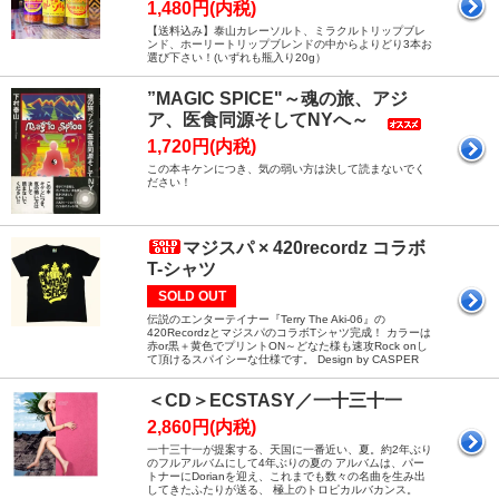
1,480円(内税)
【送料込み】泰山カレーソルト、ミラクルトリップブレ
ンド、ホーリートリップブレンドの中からよりどり3本お
選び下さい！(いずれも瓶入り20g）
”MAGIC SPICE"～魂の旅、アジ
ア、医食同源そしてNYへ～
1,720円(内税)
この本キケンにつき、気の弱い方は決して読まないでく
ださい！
マジスパ × 420recordz コラボ
T-シャツ
SOLD OUT
伝説のエンターテイナー『Terry The Aki-06』の
420RecordzとマジスパのコラボTシャツ完成！ カラーは
赤or黒＋黄色でプリントON～どなた様も速攻Rock onし
て頂けるスパイシーな仕様です。 Design by CASPER
＜CD＞ECSTASY／一十三十一
2,860円(内税)
一十三十一が提案する、天国に一番近い、夏。約2年ぶり
のフルアルバムにして4年ぶりの夏の アルバムは、パー
トナーにDorianを迎え、これまでも数々の名曲を生み出
してきたふたりが送る、 極上のトロピカルバカンス。