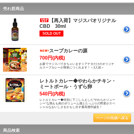
売れ筋商品
【再入荷】マジスパオリジナル
CBD 30ml
SOLD OUT
スープカレーの源
700円(内税)
お家でマジスパできちゃいます☆アナタだけのオリジナ
ルスープカレーが簡単につくれます！＜3人前＞
レトルトカレー◆やわらかチキン・
ミートボール・うずら卵
540円(内税)
レトルトカレー◆特別に下ごしらえした”やわらかジュー
シー”な鶏もも肉のボリューム感とたっぷりの野菜がスペ
シャルなおいしさをかもし出す最高傑作誕生！
ページの先頭へ戻る
商品検索