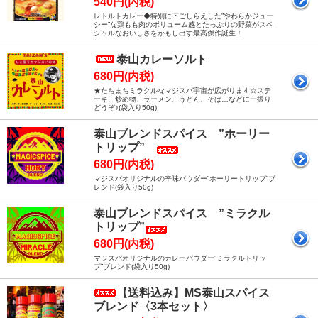
540円(内税)
レトルトカレー◆特別に下ごしらえした”やわらかジュー
シー”な鶏もも肉のボリューム感とたっぷりの野菜がスペ
シャルなおいしさをかもし出す最高傑作誕生！
泰山カレーソルト
680円(内税)
★たちまちミラクルなマジスパ宇宙が広がります☆ステ
ーキ、炒め物、ラーメン、うどん、そば…などに一振り
どうぞ♪(袋入り50g)
泰山ブレンドスパイス ”ホーリー
トリップ”
680円(内税)
マジスパオリジナルの辛味パウダー”ホーリートリップ”ブ
レンド(袋入り50g)
泰山ブレンドスパイス ”ミラクル
トリップ”
680円(内税)
マジスパオリジナルのカレーパウダー”ミラクルトリッ
プ”ブレンド(袋入り50g)
【送料込み】MS泰山スパイス
ブレンド〈3本セット〉