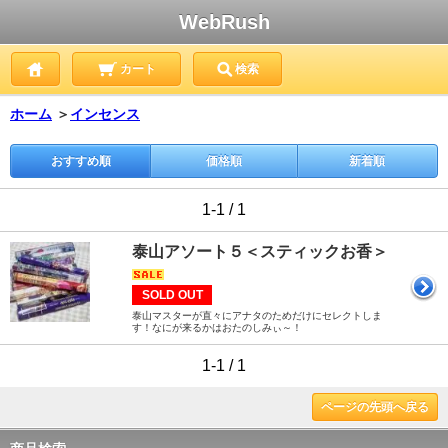
WebRush
カート
検索
ホーム
＞
インセンス
おすすめ順
価格順
新着順
1-1 / 1
泰山アソート５＜スティックお香＞
SOLD OUT
泰山マスターが直々にアナタのためだけにセレクトしま
す！なにが来るかはおたのしみぃ～！
1-1 / 1
ページの先頭へ戻る