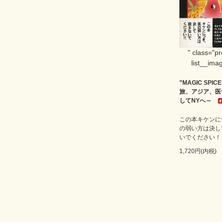
" class="p
list__imag
”MAGIC SPI
旅、アジア、医
してNYへ～
この本キケンに
の弱い方は決し
いでください！
1,720円(内税)