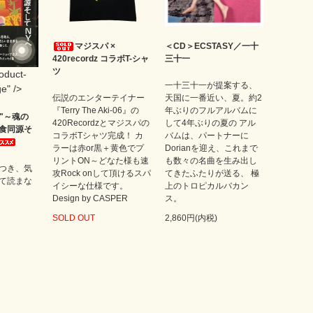
マジスパ ×
＜CD＞ECSTASY／一十
420recordz コラボT-シャ
三十一
ツ
roduct-
一十三十一が提案する、
e" />
伝説のエンターテイナー
天国に一番近い、夏。約2
『Terry The Aki-06』の
年ぶりのフルアルバムに
CE"～魂の
420Recordzとマジスパの
して4年ぶりの夏の アル
食同源そ
コラボTシャツ完成！ カ
バムは、パートナーに
ラーは赤or黒＋黄色でプ
Dorianを迎え、これまで
リントON～どなた様も速
も数々の名曲を生み出し
つき、気
攻Rock onして頂けるスパ
てきたふたりが送る、 極
て読まな
イシーな仕様です。
上のトロピカルバカン
Design by CASPER
ス。
SOLD OUT
2,860円(内税)