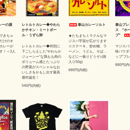
レーの源
レトルトカレー◆やわら
泰山カレーソルト
泰山ブレ
かチキン・ミートボー
ス ”ホ
ル・うずら卵
プ”
できちゃ
★たちまちミラクルなマ
だけのオ
ジスパ宇宙が広がります
カレーが
レトルトカレー◆特別に
☆ステーキ、炒め物、ラ
マジスパ
す！＜3人
下ごしらえした”やわらか
ーメン、うどん、そば…
味パウダ
ジューシー”な鶏もも肉の
などに一振りどうぞ♪(袋
ップ”ブレ
ボリューム感とたっぷり
入り50g)
680円(内
の野菜がスペシャルなお
680円(内税)
いしさをかもし出す最高
傑作誕生！
540円(内税)