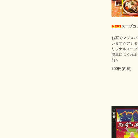
スープカ
お家でマジスパ
います☆アナタ
リジナルスープ
簡単につくれま
前＞
700円(内税)