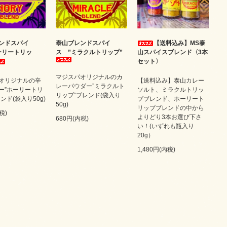
ンドスパイ
泰山ブレンドスパイ
【送料込み】MS泰
ーリートリッ
ス ”ミラクルトリップ”
山スパイスブレンド〈3本
セット〉
マジスパオリジナルのカ
オリジナルの辛
【送料込み】泰山カレー
レーパウダー”ミラクルト
ー”ホーリートリ
ソルト、ミラクルトリッ
リップ”ブレンド(袋入り
ンド(袋入り50g)
プブレンド、ホーリート
50g)
リップブレンドの中から
税)
よりどり3本お選び下さ
680円(内税)
い！(いずれも瓶入り
20g）
1,480円(内税)