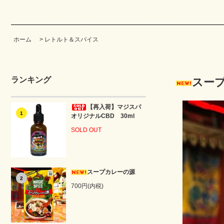
ホーム
>
レトルト＆スパイス
ランキング
スー
【再入荷】マジスパ
1
オリジナルCBD 30ml
SOLD OUT
スープカレーの源
2
700円(内税)