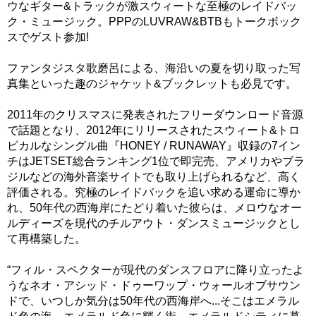
ウなギター&トラックが激スウィートな至極のレイドバッ
ク・ミュージック。PPPのLUVRAW&BTBもトークボック
スでゲスト参加!
ファンタジスタ歌磨呂による、海沿いの夏を切り取った写
真集といった趣のジャケット&ブックレットも必見です。
2011年のクリスマスに発表されたフリーダウンロード音源
で話題となり、2012年にリリースされたスウィート&トロ
ピカルなシングル曲『HONEY / RUNAWAY』収録の7イン
チはJETSET総合ランキング1位で即完売、アメリカやブラ
ジルなどの海外音楽サイトでも取り上げられるなど、高く
評価される。究極のレイドバックを追い求める運命に導か
れ、50年代の西海岸にたどり着いた彼らは、メロウなオー
ルディーズを現代のチルアウト・ダンスミュージックとし
て再構築した。
“フィル・スペクターが現代のダンスフロアに降り立ったよ
うなネオ・アシッド・ドゥーワップ・ウォールオブサウン
ドで、いつしか気分は50年代の西海岸へ...そこはエメラル