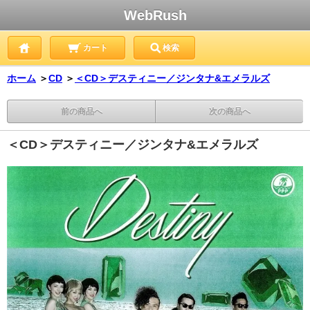
WebRush
カート
検索
ホーム
＞
CD
＞
＜CD＞デスティニー／ジンタナ&エメラルズ
前の商品へ
次の商品へ
＜CD＞デスティニー／ジンタナ&エメラルズ