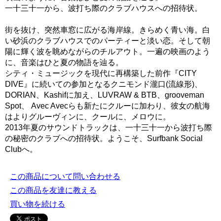
一十三十一から、波打ち際のクラブハウスへの招待状。
街を抜け、突然車窓に広がる海岸線。きらめく青い海。白
い砂浜のクラブハウスでのパーティーと淡い恋。そして朝
陽に輝く波を眺めながらのチルアウト。一遍の映画のよう
に、音楽はひと夏の物語を辿る。
シティ・ミュージックを現代に再構築した前作『CITY
DIVE』に続いての参加となるクニモンド瀧口(流線形)、
DORIAN、Kashifに加え、LUVRAW & BTB、grooveman
Spot、 Avec Avecらも新たにクルーに加わり、彼女の航海
はよりグルーヴィンに、クールに、メロウに。
2013年夏のサウンドトラックは、一十三十一から波打ち際
の秘密のクラブへの招待状。ようこそ、Surfbank Social
Clubへ。
この商品について問い合わせる
この商品を友達に教える
買い物を続ける