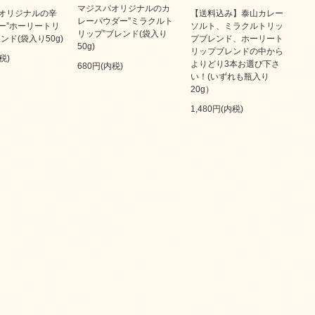
マジスパオリジナルのカ
オリジナルの辛
【送料込み】泰山カレー
レーパウダー”ミラクルト
ー”ホーリートリ
ソルト、ミラクルトリッ
リップ”ブレンド(袋入り
ンド(袋入り50g)
プブレンド、ホーリート
50g)
リップブレンドの中から
税)
よりどり3本お選び下さ
680円(内税)
い！(いずれも瓶入り
20g）
1,480円(内税)