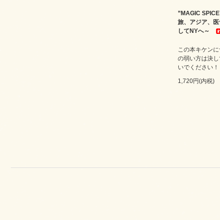
”MAGIC SPI
旅、アジア、医
してNYへ～
この本キケンに
の弱い方は決し
いでください！
1,720円(内税)