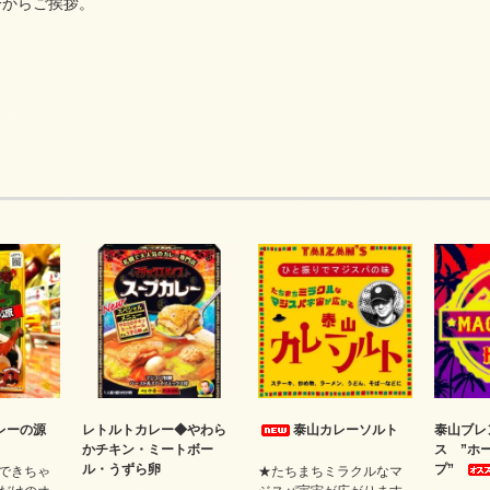
一からご挨拶。
レーの源
レトルトカレー◆やわら
泰山カレーソルト
泰山ブレ
かチキン・ミートボー
ス ”ホ
ル・うずら卵
プ”
できちゃ
★たちまちミラクルなマ