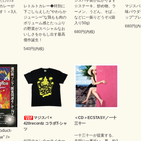
だけのオ
ジスパ宇宙が広がります
カレーが
レトルトカレー◆特別に
☆ステーキ、炒め物、ラ
マジスパ
す！＜3人
下ごしらえした”やわらか
ーメン、うどん、そば…
味パウダ
ジューシー”な鶏もも肉の
などに一振りどうぞ♪(袋
ップ”ブレ
ボリューム感とたっぷり
入り50g)
680円(内
の野菜がスペシャルなお
680円(内税)
いしさをかもし出す最高
傑作誕生！
540円(内税)
マジスパ ×
＜CD＞ECSTASY／一十
420recordz コラボT-シャ
三十一
ツ
roduct-
一十三十一が提案する、
e" />