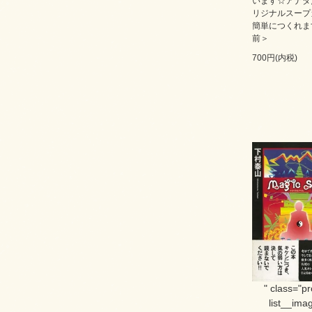
います☆アナタ
リジナルスープ
簡単につくれま
前＞
700円(内税)
" class="p
list__imag