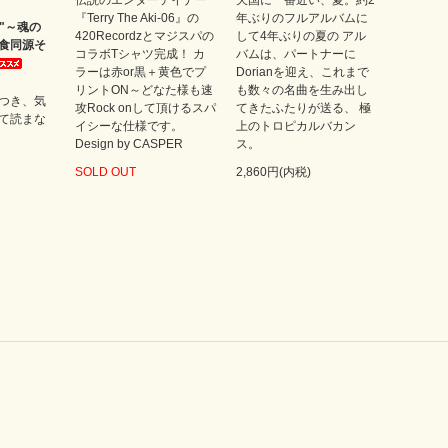
伝説のエンターテイナー
天国に一番近い、夏。約2
『Terry The Aki-06』の
年ぶりのフルアルバムに
CE"～魂の
420Recordzとマジスパの
して4年ぶりの夏の アル
食同源そ
コラボTシャツ完成！ カ
バムは、パートナーに
ラーは赤or黒＋黄色でプ
Dorianを迎え、これまで
リントON～どなた様も速
も数々の名曲を生み出し
つき、気
攻Rock onして頂けるスパ
てきたふたりが送る、 極
て読まな
イシーな仕様です。
上のトロピカルバカン
Design by CASPER
ス。
SOLD OUT
2,860円(内税)