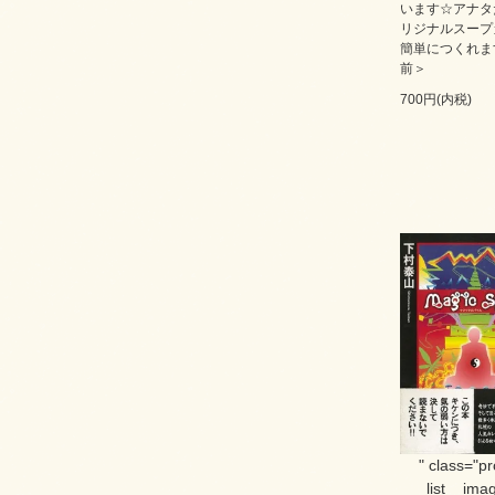
います☆アナタ
リジナルスープ
簡単につくれま
前＞
700円(内税)
" class="p
list__imag