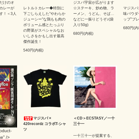
だけのオ
ジスパ宇宙が広がります
カレーが
レトルトカレー◆特別に
☆ステーキ、炒め物、ラ
マジスパ
す！＜3人
下ごしらえした”やわらか
ーメン、うどん、そば…
味パウダ
ジューシー”な鶏もも肉の
などに一振りどうぞ♪(袋
ップ”ブレ
ボリューム感とたっぷり
入り50g)
680円(内
の野菜がスペシャルなお
680円(内税)
いしさをかもし出す最高
傑作誕生！
540円(内税)
マジスパ ×
＜CD＞ECSTASY／一十
420recordz コラボT-シャ
三十一
ツ
roduct-
一十三十一が提案する、
e" />