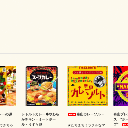
レーの源
レトルトカレー◆やわら
泰山カレーソルト
泰山ブレ
かチキン・ミートボー
ス ”ホ
ル・うずら卵
プ”
できちゃ
★たちまちミラクルなマ