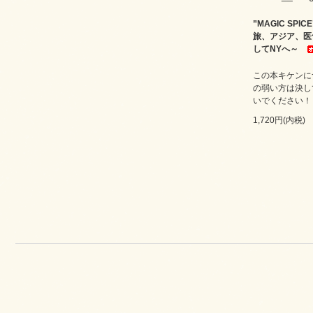
”MAGIC SPI
旅、アジア、医
してNYへ～
この本キケンに
の弱い方は決し
いでください！
1,720円(内税)