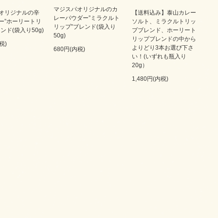
マジスパオリジナルのカ
オリジナルの辛
【送料込み】泰山カレー
レーパウダー”ミラクルト
ー”ホーリートリ
ソルト、ミラクルトリッ
リップ”ブレンド(袋入り
ンド(袋入り50g)
プブレンド、ホーリート
50g)
リップブレンドの中から
税)
よりどり3本お選び下さ
680円(内税)
い！(いずれも瓶入り
20g）
1,480円(内税)