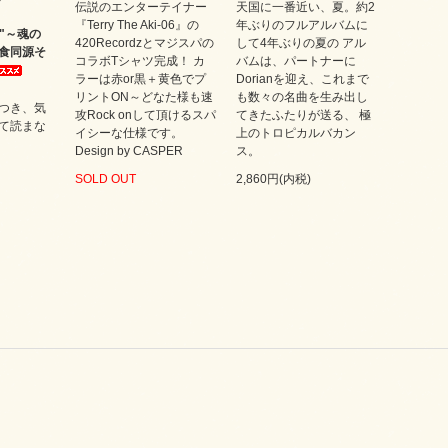
伝説のエンターテイナー
天国に一番近い、夏。約2
『Terry The Aki-06』の
年ぶりのフルアルバムに
CE"～魂の
420Recordzとマジスパの
して4年ぶりの夏の アル
食同源そ
コラボTシャツ完成！ カ
バムは、パートナーに
ラーは赤or黒＋黄色でプ
Dorianを迎え、これまで
リントON～どなた様も速
も数々の名曲を生み出し
つき、気
攻Rock onして頂けるスパ
てきたふたりが送る、 極
て読まな
イシーな仕様です。
上のトロピカルバカン
Design by CASPER
ス。
SOLD OUT
2,860円(内税)